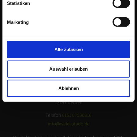
Statistiken
Marketing
Alle zulassen
Auswahl erlauben
Barbara Nacken
Ablehnen
Hauchlingerstraße 29
72147 Nehren
Telefon
0151 67530816
info@wald-pfade.de