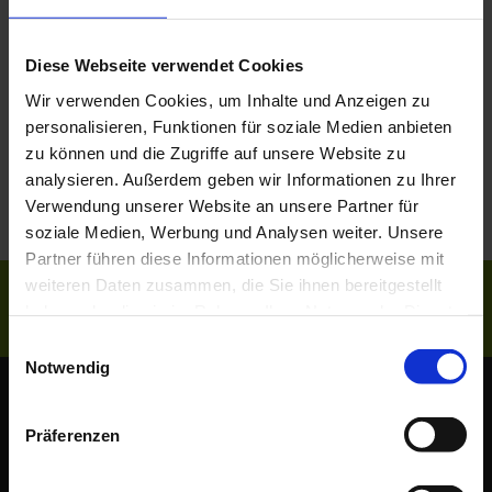
Wir verbringen gerne Zeit mit unseren Kindern. Und
Diese Webseite verwendet Cookies
doch wird aus dem Spielen,Vorlesen und
Wir verwenden Cookies, um Inhalte und Anzeigen zu
Badewannenparties immer öfter eine zweckbestimmtere
personalisieren, Funktionen für soziale Medien anbieten
Zeit.
zu können und die Zugriffe auf unsere Website zu
analysieren. Außerdem geben wir Informationen zu Ihrer
Wie schön und wichtig sich gemeinsam Zeit zu
Verwendung unserer Website an unsere Partner für
schenken in der es nur um euch beide geht…..
soziale Medien, Werbung und Analysen weiter. Unsere
Partner führen diese Informationen möglicherweise mit
weiteren Daten zusammen, die Sie ihnen bereitgestellt
Oder lieber gleich anrufen? 0151 67530816
haben oder die sie im Rahmen Ihrer Nutzung der Dienste
gesammelt haben.
Einwilligungsauswahl
Notwendig
Präferenzen