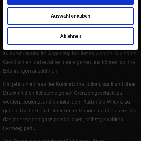
Auswahl erlauben
Kurz zusammengefasst ist die Form, wie dies stattfindet ist
so alt wie die Menschheit. Die Kinder und Erwachsenen
werden neugierig gemacht, eingeladen Fragen zu stellen,
Ablehnen
werden auf unterschiedliche Wege geführt um die Wildnis
zu berühren und im Gegenzug berührt zu werden. Sie hören
Geschichten und erzählen ihre eigenen und können so ihre
Erfahrungen ausdehnen.
Es geht um ein aus der Komfortzone locken, sanft und ohne
Druck an die nächsten eigenen Grenzen geschickt zu
werden, begleitet und ermutigt den Pfad in die Wildnis zu
gehen. Die Lust am Entdecken entzünden und befeuern. So
das jeder seinen ganz persönlichen, selbst gewählten
Lernweg geht.