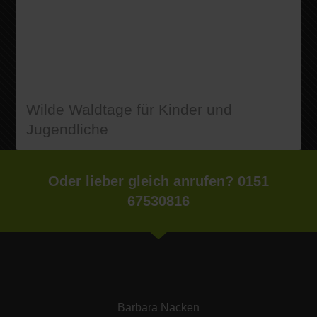
Wilde Waldtage für Kinder und
Jugendliche
Oder lieber gleich anrufen? 0151
67530816
Barbara Nacken