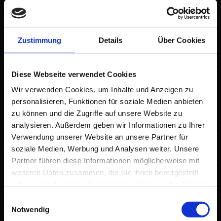
Arbeit vorbereiten
– Pädagogische Lehrkräfte, die ihre
Zustimmung
Details
Über Cookies
Kenntnisse auf ein fachlich fundiertes
Fundament stellen oder neue Anregungen
für ihre Praxis erhalten möchten
Diese Webseite verwendet Cookies
Wir verwenden Cookies, um Inhalte und Anzeigen zu
– Neu- und Quereinsteiger, die sich neu in
personalisieren, Funktionen für soziale Medien anbieten
der Natur- und Wildnispädagogik
zu können und die Zugriffe auf unsere Website zu
orientieren und aktiv werden möchten
analysieren. Außerdem geben wir Informationen zu Ihrer
Verwendung unserer Website an unsere Partner für
Die Teilnehmenden lernen besonders
soziale Medien, Werbung und Analysen weiter. Unsere
anhand eigener Erfahrungen in Wald und
Partner führen diese Informationen möglicherweise mit
Natur. Dabei werden inhaltliche und
weiteren Daten zusammen, die Sie ihnen bereitgestellt
methodische Kenntnisse erweitert,
haben oder die sie im Rahmen Ihrer Nutzung der Dienste
gleichzeitig wird die eigene Beziehung zur
gesammelt haben.
Einwilligungsauswahl
Natur vertieft und reflektiert. Kindgemäße
Notwendig